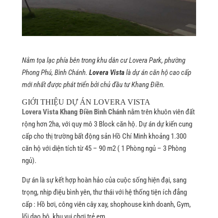
Nằm tọa lạc phía bên trong khu dân cư Lovera Park, phường
Phong Phú, Bình Chánh.
Lovera Vista
là dự án căn hộ cao cấp
mới nhất được phát triển bởi chủ đầu tư Khang Điền.
GIỚI THIỆU DỰ ÁN LOVERA VISTA
Lovera Vista Khang Điền Bình Chánh
nằm trên khuôn viên đất
rộng hơn 2ha, với quy mô 3 Block căn hộ. Dự án dự kiến cung
cấp cho thị trường bất động sản Hồ Chí Minh khoảng 1.300
căn hộ với diện tích từ 45 – 90 m2 ( 1 Phòng ngủ – 3 Phòng
ngủ).
Dự án là sự kết hợp hoàn hảo của cuộc sống hiện đại, sang
trọng, nhịp điệu bình yên, thư thái với hệ thống tiện ích đẳng
cấp : Hồ bơi, công viên cây xay, shophouse kinh doanh, Gym,
lối dạo bộ, khu vui chơi trẻ em…