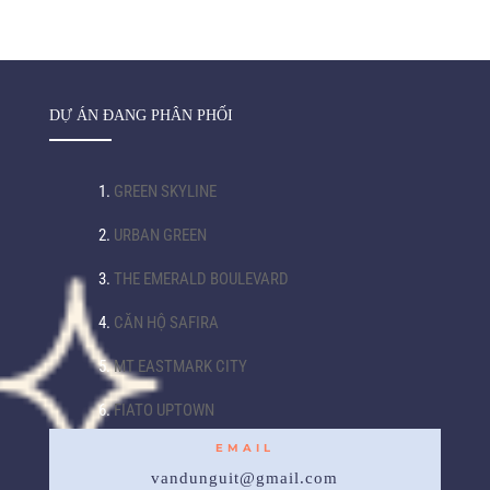
DỰ ÁN ĐANG PHÂN PHỐI
1.
GREEN SKYLINE
2.
URBAN GREEN
3.
THE EMERALD BOULEVARD
4.
CĂN HỘ SAFIRA
5.
MT EASTMARK CITY
6.
FIATO UPTOWN
EMAIL
vandunguit@gmail.com