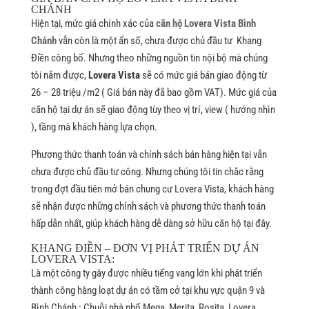
CHÁNH
Hiện tại, mức giá chính xác của
căn hộ Lovera Vista Bình
Chánh
vẫn còn là một ẩn số, chưa được chủ đầu tư Khang
Điền công bố. Nhưng theo những nguồn tin nội bộ mà chúng
tôi nắm được,
Lovera Vista
sẽ có mức giá bán giao động từ
26 – 28 triệu /m2 ( Giá bán này đã bao gồm VAT). Mức giá của
căn hộ tại dự án sẽ giao động tùy theo vị trí, view ( hướng nhìn
), tầng mà khách hàng lựa chọn.
Phương thức thanh toán và chính sách bán hàng hiện tại vẫn
chưa được chủ đầu tư công. Nhưng chúng tôi tin chắc rằng
trong đợt đầu tiên mở bán chung cư Lovera Vista, khách hàng
sẽ nhận được những chính sách và phương thức thanh toán
hấp dẫn nhất, giúp khách hàng dễ dàng sở hữu căn hộ tại đây.
KHANG ĐIỀN – ĐƠN VỊ PHÁT TRIỂN DỰ ÁN
LOVERA VISTA:
Là một công ty gây được nhiều tiếng vang lớn khi phát triển
thành công hàng loạt dự án có tầm cở tại khu vực quận 9 và
Bình Chánh : Chuỗi nhà phố Mega, Merita, Rosita, Lovera